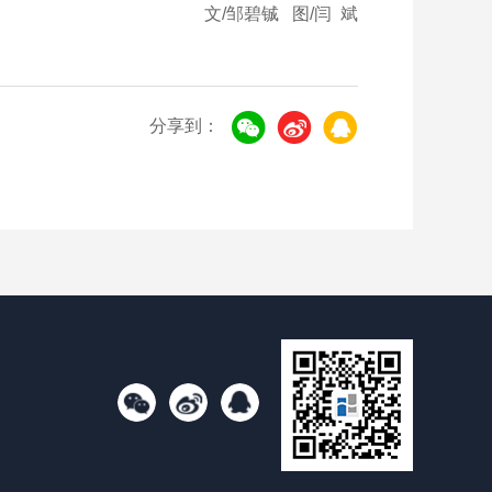
文/邹碧铖 图/闫 斌
分享到：