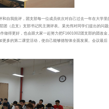
和自我批评，团支部每一位成员依次对自己过去一年在大学里
”基层团（总支）支部书记民主测评表。杲光伟对同学们提出的问
委工作做得更好，也会跟大家一起努力把F1601002团支部的团
加更多的第二课堂活动，使自己能够德智体全面发展。会议最后