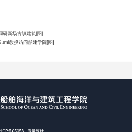
研新场古镇建筑[图]
mi教授访问船建学院[图]
ICP备05053
流量统计