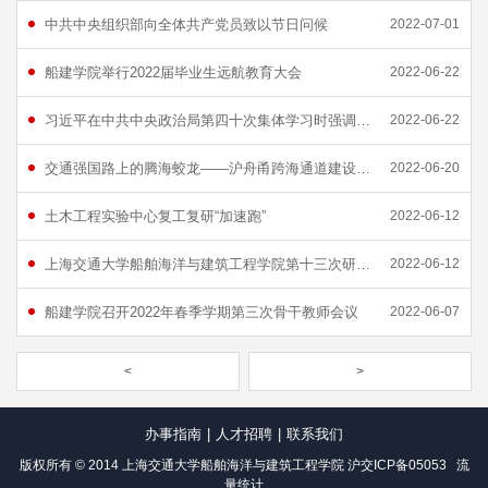
中共中央组织部向全体共产党员致以节日问候
2022-07-01
船建学院举行2022届毕业生远航教育大会
2022-06-22
习近平在中共中央政治局第四十次集体学习时强调 提高一体推进“三不腐”能力和水平 全面打赢反腐败斗争攻坚战持久战
2022-06-22
交通强国路上的腾海蛟龙——沪舟甬跨海通道建设助力长三角一体化高质量发展研究 | 深中通道实践调研传真
2022-06-20
土木工程实验中心复工复研“加速跑”
2022-06-12
上海交通大学船舶海洋与建筑工程学院第十三次研究生代表大会顺利召开
2022-06-12
船建学院召开2022年春季学期第三次骨干教师会议
2022-06-07
<
>
办事指南
|
人才招聘
|
联系我们
版权所有 © 2014 上海交通大学船舶海洋与建筑工程学院
沪交ICP备05053
流
量统计