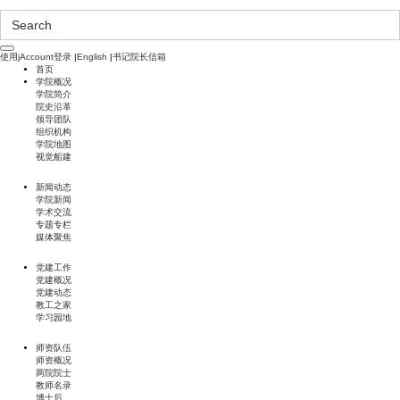
使用jAccount登录
|
English
|
书记院长信箱
首页
学院概况
学院简介
院史沿革
领导团队
组织机构
学院地图
视觉船建
新闻动态
学院新闻
学术交流
专题专栏
媒体聚焦
党建工作
党建概况
党建动态
教工之家
学习园地
师资队伍
师资概况
两院院士
教师名录
博士后