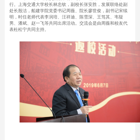
行。上海交通大学校长林忠钦，副校长张安胜，发展联络处副
处长殷洁，船建学院党委书记周薇、院长廖世俊，副书记宋续
明，时任老师代表李润培、汪祥迪、陈雪深、王笃其、韦疑
男、潘斌、赵一飞等共同出席活动。交流会是由周薇和校友代
表杜松宁共同主持。