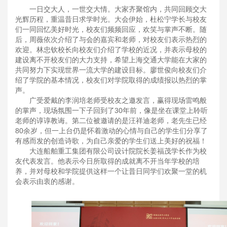
一日交大人，一世交大情。大家齐聚馆内，共同回顾交大
光辉历程，重温昔日求学时光。大会伊始，杜松宁学长与校友
们一同回忆美好时光，校友们频频回应，欢笑与掌声不断。随
后，周薇依次介绍了与会的嘉宾和老师，对校友们表示热烈的
欢迎。林忠钦校长向校友们介绍了学校的近况，并表示母校的
建设离不开校友们的大力支持，希望上海交通大学能在大家的
共同努力下实现世界一流大学的建设目标。廖世俊向校友们介
绍了学院的基本情况，校友们对学院取得的成绩报以热烈的掌
声。
广受爱戴的李润培老师受校友之邀发言，赢得现场雷鸣般
的掌声，现场氛围一下子回到了30年前，像是坐在课堂上聆听
老师的谆谆教诲。第二位被邀请的是汪祥迪老师，老先生已经
80余岁，但一上台仍是怀着激动的心情与自己的学生们分享了
有感而发的创造诗歌，为自己亲爱的学生们送上美好的祝福！
大连船舶重工集团有限公司设计院院长姜福茂学长作为校
友代表发言。他表示今日所取得的成就离不开当年学校的培
养，并对母校和学院提供这样一个让昔日同学们欢聚一堂的机
会表示由衷的感谢。