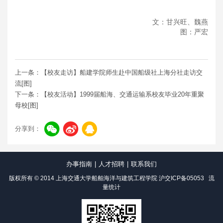
文：甘兴旺、魏燕
图：严宏
上一条：【校友走访】船建学院师生赴中国船级社上海分社走访交
流[图]
下一条：【校友活动】1999届船海、交通运输系校友毕业20年重聚
母校[图]
分享到：
办事指南
|
人才招聘
|
联系我们
版权所有 © 2014 上海交通大学船舶海洋与建筑工程学院
沪交ICP备05053
流
量统计