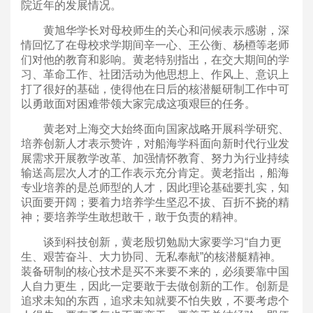
院近年的发展情况。
黄旭华学长对母校师生的关心和问候表示感谢，深
情回忆了在母校求学期间辛一心、王公衡、杨槱等老师
们对他的教育和影响。黄老特别指出，在交大期间的学
习、革命工作、社团活动为他思想上、作风上、意识上
打了很好的基础，使得他在日后的核潜艇研制工作中可
以勇敢面对困难带领大家完成这项艰巨的任务。
黄老对上海交大始终面向国家战略开展科学研究、
培养创新人才表示赞许，对船海学科面向新时代行业发
展需求开展教学改革、加强情怀教育、努力为行业持续
输送高层次人才的工作表示充分肯定。黄老指出，船海
专业培养的是总师型的人才，因此理论基础要扎实，知
识面要开阔；要着力培养学生坚忍不拔、百折不挠的精
神；要培养学生敢想敢干，敢于负责的精神。
谈到科技创新，黄老殷切勉励大家要学习“自力更
生、艰苦奋斗、大力协同、无私奉献”的核潜艇精神。
装备研制的核心技术是买不来要不来的，必须要靠中国
人自力更生，因此一定要敢于去做创新的工作。创新是
追求未知的东西，追求未知就要不怕失败，不要考虑个