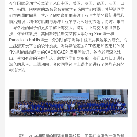
今年国际暑期学校邀请了来自中国、美国、英国、德国、法国、日
本、韩国、阿联酋的29名著名专家学者为同学们授课，希望给同学
们在两周时间里，学习了解更多船舶海洋工程与力学的最新进展和
前沿知识，增强对船舶与海洋工程的学习和研究兴趣，同时让来自
世界各地的同学们更多了解上海交大。随后，上海交大廖世俊教
授、张新曙教授，英国斯特拉斯克莱德大学Qing Xiao博士和
Panagiotis Kaklis博士，分别讲解了海洋中稳态共振波浪的研究、海
上能源开发平台的设计挑战、海洋新能源的CFD应用和应用船体优
化准则的船舶阻力的CAD和CAE的应用等知识。各位老师深入浅
出、生动有趣的讲解方式，启发同学们对船舶与海洋工程知识进行
深入的思考。上课期间，各位同学还与上课老师进行了热烈充分的
交流讨论。
据悉，在为期两周的国际暑期学校里，同学们将听到一系列精