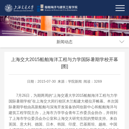
新闻动态
上海交大2015船舶海洋工程与力学国际暑期学校开幕
[图]
日期：2015-07-30 来源：学院新闻 阅读：3269
7月26日，为期两周的“上海交通大学2015船舶海洋工程与力学
国际暑期学校”在上海交大闵行校区木兰船建大楼拉开帷幕。本次国
际暑期学校由高新船舶与深海开发装备协同创新中心和船舶海洋与
建筑工程学院主办，上海市力学学会青年工作委员会协办，并得到
了上海市学位委员会办公室和上海交大研究生院的赞助支持。来自
英国、意大利、德国、日本、韩国、印度、巴基斯坦、越南、中国