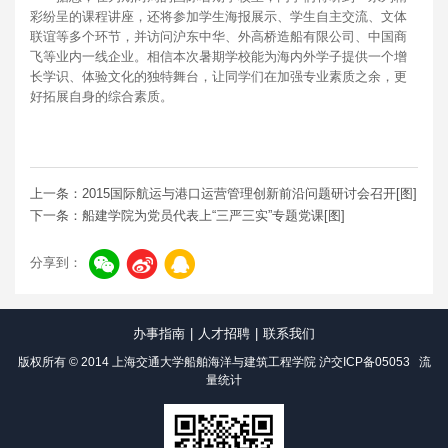
彩纷呈的课程讲座，还将参加学生海报展示、学生自主交流、文体
联谊等多个环节，并访问沪东中华、外高桥造船有限公司、中国商
飞等业内一线企业。相信本次暑期学校能为海内外学子提供一个增
长学识、体验文化的独特舞台，让同学们在加强专业素质之余，更
好拓展自身的综合素质。
上一条：2015国际航运与港口运营管理创新前沿问题研讨会召开[图]
下一条：船建学院为党员代表上“三严三实”专题党课[图]
分享到：
办事指南
|
人才招聘
|
联系我们
版权所有 © 2014 上海交通大学船舶海洋与建筑工程学院
沪交ICP备05053
流
量统计