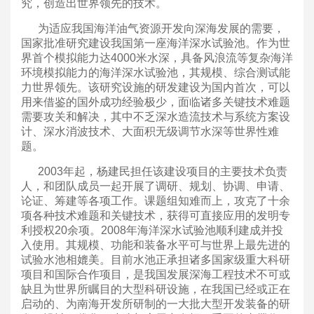
究，创造出世界领先的技术。
为适应我国海洋油气资源开发向深海发展的需要，
国家批准研究建设我国第一座海洋深水试验池。作为世
界首个模拟能力达4000米水深，具备风浪流等复杂海洋
环境模拟能力的海洋深水试验池，其规模、综合测试能
力世界领先。该研究设施的研发建设为国内首次，可以
用来借鉴的国外成功经验极少，面临诸多关键技术难题
需要攻关和解决，其中不乏深水造流技术与系统方案设
计、深水消波技术、大面积无级调节水深等世界性难
题。
2003年起，杨建民担任该建设项目的主要技术负责
人，和团队成员一起开展了调研、规划、协调、申请、
论证、筹建等各项工作。课题组知难而上，攻克了十余
项各种技术难题和关键技术，获得可直接应用的发明专
利授权20余项。2008年海洋深水试验池顺利建成并投
入使用。其规模、功能和装备水平可与世界上最先进的
试验水池相媲美。目前水池正承担诸多国家级重大科研
项目和国际合作项目，是我国发展深海工程技术不可或
缺且为世界所瞩目的大型科研设施，在我国已经或正在
启动的、为南海开发所研制的一大批大型开发装备的研