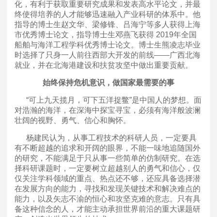
化，有利于获取重要研究成果和发表高水平论文，并最
终使得培养的人才能够迅速融入产业科研的体系中。他
指导的博士生赵文华、梁修锋、吕海宁等多人获得上海
市优秀博士论文，指导博士生邓燕飞获得 2019年全国
船舶与海洋工程学科优秀博士论文。博士生熊凌志毕业
时选择了只身一人前往西部大开发的前线——广西北海
就业，并在北海港建设和扶贫攻坚中做出重要贡献。
始终保持危机意识，做国家最需要的事
“可上九天揽月，可下五洋捉鳖”是中国人的梦想。面
对浩瀚的海洋，在深海中探宝寻宝，必须有海洋般波澜
壮阔的视野、勇气、信心和胸怀。
杨建民认为，从事工程技术的科研人员，一定要具
有不断超越的追求和开阔的眼界，不能一味地追随国外
的研究，不能满足于只从事一些简单的仿制研究。在选
择科研课题时，一定要树立超越别人的勇气和信心，仅
仅关注学科领域的重点、热点还不够，还应具备选择潜
在发展方向的能力，寻找和发现关键技术和解决难点的
能力，以及矢志不渝的恒心和攻坚克难的意志。只有具
备这种信念的人，才能主动承担世界前沿的重大课题研