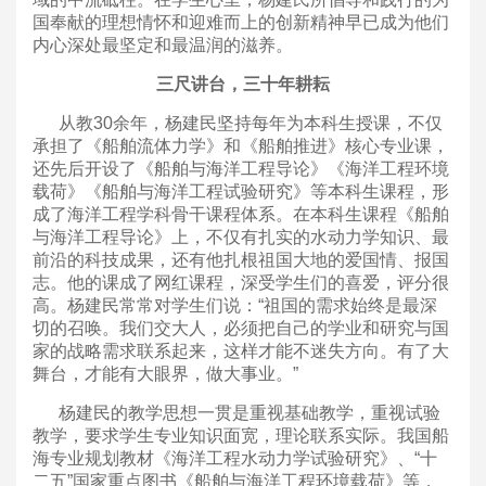
国奉献的理想情怀和迎难而上的创新精神早已成为他们
内心深处最坚定和最温润的滋养。
三尺讲台，三十年耕耘
从教30余年，杨建民坚持每年为本科生授课，不仅
承担了《船舶流体力学》和《船舶推进》核心专业课，
还先后开设了《船舶与海洋工程导论》《海洋工程环境
载荷》《船舶与海洋工程试验研究》等本科生课程，形
成了海洋工程学科骨干课程体系。在本科生课程《船舶
与海洋工程导论》上，不仅有扎实的水动力学知识、最
前沿的科技成果，还有他扎根祖国大地的爱国情、报国
志。他的课成了网红课程，深受学生们的喜爱，评分很
高。杨建民常常对学生们说：“祖国的需求始终是最深
切的召唤。我们交大人，必须把自己的学业和研究与国
家的战略需求联系起来，这样才能不迷失方向。有了大
舞台，才能有大眼界，做大事业。”
杨建民的教学思想一贯是重视基础教学，重视试验
教学，要求学生专业知识面宽，理论联系实际。我国船
海专业规划教材《海洋工程水动力学试验研究》、“十
二五”国家重点图书《船舶与海洋工程环境载荷》等，