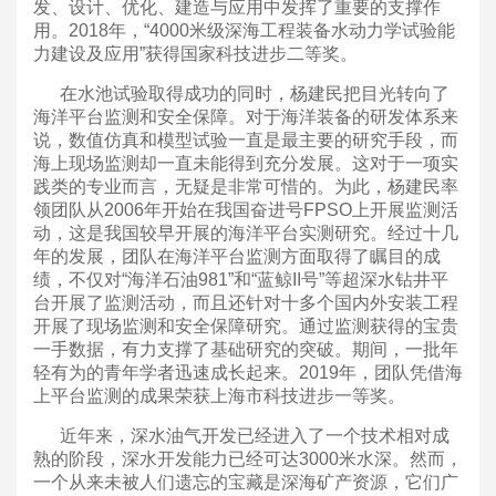
发、设计、优化、建造与应用中发挥了重要的支撑作
用。2018年，“4000米级深海工程装备水动力学试验能
力建设及应用”获得国家科技进步二等奖。
在水池试验取得成功的同时，杨建民把目光转向了
海洋平台监测和安全保障。对于海洋装备的研发体系来
说，数值仿真和模型试验一直是最主要的研究手段，而
海上现场监测却一直未能得到充分发展。这对于一项实
践类的专业而言，无疑是非常可惜的。为此，杨建民率
领团队从2006年开始在我国奋进号FPSO上开展监测活
动，这是我国较早开展的海洋平台实测研究。经过十几
年的发展，团队在海洋平台监测方面取得了瞩目的成
绩，不仅对“海洋石油981”和“蓝鲸II号”等超深水钻井平
台开展了监测活动，而且还针对十多个国内外安装工程
开展了现场监测和安全保障研究。通过监测获得的宝贵
一手数据，有力支撑了基础研究的突破。期间，一批年
轻有为的青年学者迅速成长起来。2019年，团队凭借海
上平台监测的成果荣获上海市科技进步一等奖。
近年来，深水油气开发已经进入了一个技术相对成
熟的阶段，深水开发能力已经可达3000米水深。然而，
一个从来未被人们遗忘的宝藏是深海矿产资源，它们广