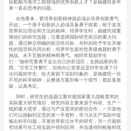
应船舶与海洋工程领域的优秀创新人才？是杨建民多年
来一直在思考的问题。
在他看来，要培养创新精神就必须从培养创新勇气
开始。一个善于创新的人必须具备勇于探索，敢于攻克
世界前沿理论和方法的精神。培养学生时，杨建民很重
视他们的研究选题，注重选择国际研究前沿的重大问
题，通过树立明确的前沿性目标，并时刻给予学生关键
性的指导和共同分析，培养学生面对世界级难题时勇于
挑战、永不言败的精神和勇气。他经常鼓励学生
们：“做研究要勇于走出自己的舒适区，去挑战新的东
西。”尽管工作繁忙，但他办公室里还是经常坐满了讨
论问题的学生。给大家留下深刻印象的，是杨建民一丝
不苟的科学精神，从整体方案到每一个细节，都反复推
敲，认真考证。
同时，研究生的选题注重对接国家重大战略需求的
实际重大研究项目，研究内容主要来源于科研、生产一
线的重大需求，通过与产业需求的密切合作，一方面他
们可以接触到宝贵的第一手资料，学习从生产实际中提
炼出科学问题，开展世界前沿水平的研究，另一方面研
究结果可在工程实践中得到应用，并迅速得到检验和优