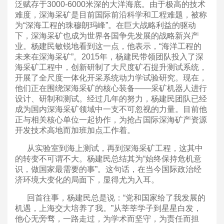
泛赋存于3000-6000米深的大洋海底。由于极高的技术
难度，深海采矿是目前国际前沿科学和工程难题，被称
为“深海工程的珠穆朗玛峰”。在巨大战略利益的驱动
下，深海采矿也成为世界各国争先发展的战略新兴产
业。杨建民敏锐地看到这一点，他表示，“海洋工程的
未来在深海采矿”。2015年，杨建民带领团队投入了深
海采矿工程中，创新研制了大尺度矿石提升测试系统，
开展了全尺度一体化开采系统动力学试验研究。现在，
他们正在围绕深海采矿的核心装备——采矿机器人进行
设计、研制和测试。经过几年的努力，杨建民团队已经
成为国内深海采矿领域中一支不可忽视的力量。目前他
正与相关核心单位一起协作，为抢占国际深海矿产资源
开发技术高地而加班加点工作着。
从实验室到海上测试，再到深海采矿工程，这其中
的转变不可谓不大。杨建民总结其为“始终保持危机意
识，做国家最需要的事”。这句话，在当今国际政治经
济环境大变化的局面下，显得尤为入耳。
回首往事，杨建民总是说：“党和国家给了我发展的
机遇，上海交大培养了我。”从莘莘学子到星星白发，
他心无旁骛，一路走过，为学术而坚守，为责任而担