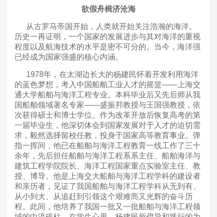
欲假舟楫济沧海
从古罗马帝国开始，人类就开始关注浩瀚的海洋。
历史一再证明，一个国家的发展进步与其对海洋的重视
程度以及航海技术的水平是密不可分的。当今，海洋强
已经成为国家强盛的核心内涵。
1978年，在太湖边长大的杨建民怀着开发利用海洋
的蓝色梦想，考入中国船舶工业人才的摇篮——上海交
通大学船舶与海洋工程专业。本科毕业后又先后师从我
国船舶领域著名专家——盛振邦教授与王国强教授，依
次获得硕士和博士学位。作为改革开放后恢复高考的第
一届毕业生，他深切体会到国家发展对于人才的迫切需
求，毅然选择留校任教，投身于国家高等教育事业。弹
指一挥间，他已在船舶与海洋工程教育一线工作了三十
余年，先后担任船舶与海洋工程系系主任、船舶海洋与
建筑工程学院院长、海洋工程国家重点实验室主任、教
授、博导。他是上海交大船舶与海洋工程学科的建设者
和亲历者，见证了我国船舶与海洋工程学科从无到有、
从小到大、从追赶到引领这个艰难而又光辉的奋斗历
程。此间，他培养了我国一批又一批船舶与海洋工程领
域的中流砥柱。在学生心里，杨建民所倡导和践行的为