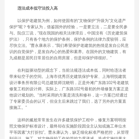
违法成本低守法投入高
以保护老建筑为例，如何使固有的“文物保护”升级为“文化遗产
保护”呢？专家认为，借鉴国外的经验，一是要立法，二是要全民参
与。阮仪三说，“现在我国的相关法律滞后，中国没有《历史建筑保
护法》，只有各个地方的保护条例，保护条例的法律力度较弱，应
尽快立法。”曹永康表示，“我们希望保护老建筑的热情是发自公民意
识的自觉保护，是发自内心的热爱和素养。在国外的文物建筑，有
九成都是居民日常居住的自用房屋，但是却保护得很好。”
在利益驱动型的观念下，当前法规违法成本低，同时给违法者
带来钻空子的空间。上海市优秀历史建筑保护专家、上海明悦建筑
设计事务所有限公司总建筑师沈晓明，正是外滩广东路102号老建筑
修复工程的设计师。实际上，广东路102号最初的外墙修复方案正是
他设计规划的。“当时采用的方案是清洗和修补，这一方案已经通过
了专家委员会的认可，但业主后来跳过了我们，选了另外的方案直
接施工。”
这样的尴尬常常发生在许多建筑保护工程中，修复方案明明按
照文物保护标准设计，最终却在实施阶段因业主认知或施工单位水
平等因素“大打折扣”。曹永康认为，缺乏细化标准严格把控，从管理
到设计、施工，对文物保护工作的管控力度递减，造成实施结果大