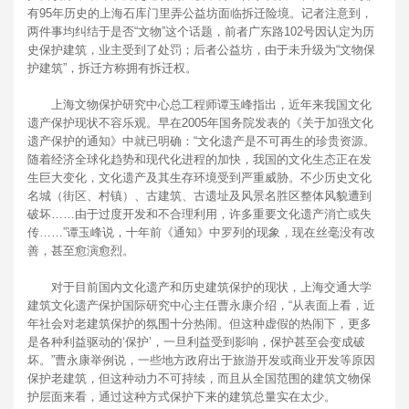
有95年历史的上海石库门里弄公益坊面临拆迁险境。记者注意到，
两件事均纠结于是否“文物”这个话题，前者广东路102号因认定为历
史保护建筑，业主受到了处罚；后者公益坊，由于未升级为“文物保
护建筑”，拆迁方称拥有拆迁权。
上海文物保护研究中心总工程师谭玉峰指出，近年来我国文化
遗产保护现状不容乐观。早在2005年国务院发表的《关于加强文化
遗产保护的通知》中就已明确：“文化遗产是不可再生的珍贵资源。
随着经济全球化趋势和现代化进程的加快，我国的文化生态正在发
生巨大变化，文化遗产及其生存环境受到严重威胁。不少历史文化
名城（街区、村镇）、古建筑、古遗址及风景名胜区整体风貌遭到
破坏……由于过度开发和不合理利用，许多重要文化遗产消亡或失
传……”谭玉峰说，十年前《通知》中罗列的现象，现在丝毫没有改
善，甚至愈演愈烈。
对于目前国内文化遗产和历史建筑保护的现状，上海交通大学
建筑文化遗产保护国际研究中心主任曹永康介绍，“从表面上看，近
年社会对老建筑保护的氛围十分热闹。但这种虚假的热闹下，更多
是各种利益驱动的‘保护’，一旦利益受到影响，保护甚至会变成破
坏。”曹永康举例说，一些地方政府出于旅游开发或商业开发等原因
保护老建筑，但这种动力不可持续，而且从全国范围的建筑文物保
护层面来看，通过这种方式保护下来的建筑总量实在太少。