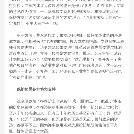
打折扣，专家的建议大多数时候也只是作为“参考”。而在国外，专家
的意见作为依据，一旦落纸成文就具有法律效应。根据现有流程，
保护方案经过专家论证后出具的方案“理论上”也具有效应，但有“一
定弹性”，业主大有空子可钻。
另一方面，曹永康指出，根据现有法规，破坏传统建筑的违法
成本低，但相对来说“守法”的时间、投入成本却很高。文物保护工程
师蔡颖佶也提到，历史建筑如果要进行规范改造首先需要通过规划
建设主管部门进行立项，接着是方案审查、批示、公示等等，从设
计到施工各个环节也需要层层“盖章”。“这几乎相当于要开发一个房
地产项目的流程，倘若业主是对私宅进行维修或者改造，这一流程
如果一一走完十分复杂，因此的确有私人业主即便知道规范流程也
宁可铤而走险。”她说。
保护仍需各方协力支持
沈晓明参加了很多沪上老建筑“一房一测”的工作，他说：“本市
的历史建筑中，存在违建的现象有很多，其中一部分在上世纪七十
至八十年代搭建出来，已有三十年的历史甚至还有产证；另一些是
九十年代无产证的搭建，但无论是有证还是无证，目前政府的拆
违，都做不下去。因为许多使用者对房屋按照地段价格估算平方
数，拆除违章成本太高。”