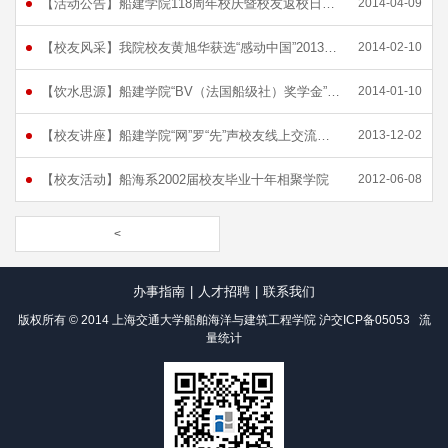
【活动公告】船建学院118周年校庆暨校友返校日活动公告
2014-04-09
【校友风采】我院校友黄旭华获选“感动中国”2013年度人物
2014-02-10
【饮水思源】船建学院“BV（法国船级社）奖学金”颁奖典礼暨校友交流会举行[图]
2014-01-10
【校友讲座】船建学院“网”罗“先”声校友线上交流会助力学子生涯规划
2013-12-02
【校友活动】船海系2002届校友毕业十年相聚学院
2012-06-08
<
办事指南
|
人才招聘
|
联系我们
版权所有 © 2014 上海交通大学船舶海洋与建筑工程学院
沪交ICP备05053
流
量统计