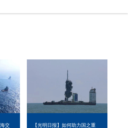
之重
【上观新闻】大船射火箭“一箭
【