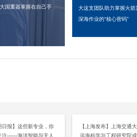
大国重器掌握在自己手
支团队助力掌握火箭发射和
器“上天入海”，上海交大
业的“核心密码”
队掌握“核心密码”
明日报】这些新专业，你
【上海发布】上海交通
关注——海洋智能与无人
远海科学与工程研究院