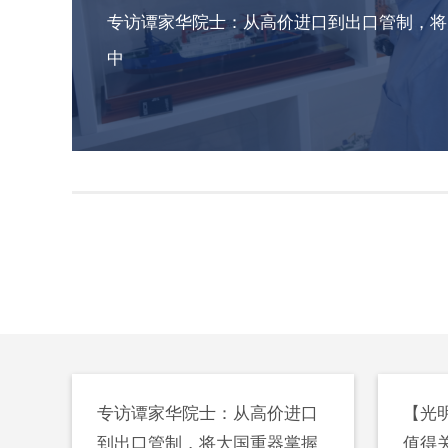
专访谭家华院士：从高价进口到出口管制，将
测数
大这支团队助力掌握火箭发射和
大这
中
深海作业的“核心密码”
深海作
专访谭家华院士：从高价进口
【光
到出口管制，将大国重器掌握
值得