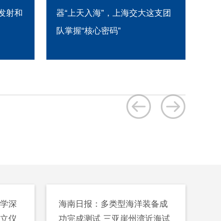
这支团
多星”，导管架深入海上油田，
天
海工团队助推巨无霸上天入海
为
大学深
海南日报：多类型海洋装备成
成立仪
功完成测试 三亚崖州湾近海试