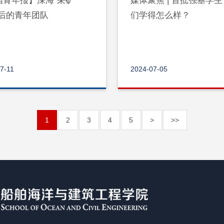
国青年报】深海“采矿
媒体聚焦 | 首批强基学
背后的青年团队
们学得怎么样？
7-11
2024-07-05
1
2
3
4
5
>
>>