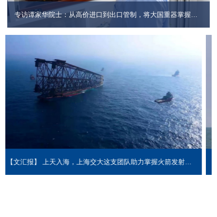
专访谭家华院士：从高价进口到出口管制，将大国重器掌握在自己手中
【光明日报】如何助力国之重器“上天入海”，上海交大这支团队掌握“核心密码”